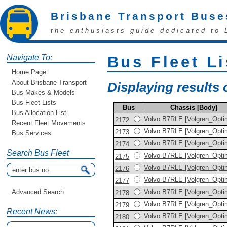
Brisbane Transport Buse
the enthusiasts guide dedicated to 
Navigate To:
Bus Fleet Li
Home Page
About Brisbane Transport
Displaying results o
Bus Makes & Models
Bus Fleet Lists
Bus
Chassis [Body]
Bus Allocation List
Volvo B7RLE [Volgren_Opti
2172
Recent Fleet Movements
Volvo B7RLE [Volgren_Opti
2173
Bus Services
Volvo B7RLE [Volgren_Opti
2174
Search Bus Fleet
Volvo B7RLE [Volgren_Opti
2175
Volvo B7RLE [Volgren_Opti
2176
Volvo B7RLE [Volgren_Opti
2177
Volvo B7RLE [Volgren_Opti
Advanced Search
2178
Volvo B7RLE [Volgren_Opti
2179
Recent News:
Volvo B7RLE [Volgren_Opti
2180