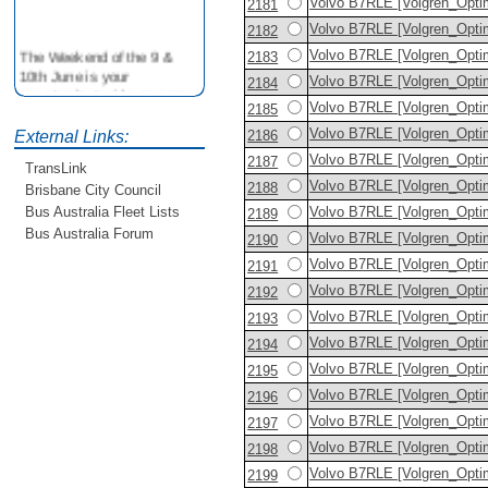
Volvo B7RLE [Volgren_Opti
2181
Volvo B7RLE [Volgren_Opti
2182
The Weekend of the 9 &
Volvo B7RLE [Volgren_Opti
2183
10th June is your
opportunity to ride on some
Volvo B7RLE [Volgren_Opti
2184
older buses doing the City
Volvo B7RLE [Volgren_Opti
2185
Loop tour. Experience riding
Volvo B7RLE [Volgren_Opti
2186
External Links:
on buses previously run by
BCC from the 40's 60's and
Volvo B7RLE [Volgren_Opti
2187
TransLink
80's For more details see
Volvo B7RLE [Volgren_Opti
2188
Brisbane City Council
http://www.qocs.org.au
Volvo B7RLE [Volgren_Opti
Bus Australia Fleet Lists
2189
Bus Australia Forum
Volvo B7RLE [Volgren_Opti
2190
Volvo B7RLE [Volgren_Opti
2191
Volvo B7RLE [Volgren_Opti
2192
Volvo B7RLE [Volgren_Opti
2193
Volvo B7RLE [Volgren_Opti
2194
Volvo B7RLE [Volgren_Opti
2195
Volvo B7RLE [Volgren_Opti
2196
Volvo B7RLE [Volgren_Opti
2197
Volvo B7RLE [Volgren_Opti
2198
Volvo B7RLE [Volgren_Opti
2199