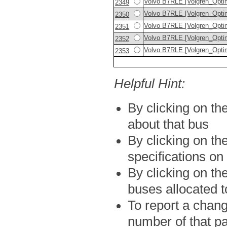
Volvo B7RLE [Volgren_Opti
2349
Volvo B7RLE [Volgren_Opti
2350
Volvo B7RLE [Volgren_Opti
2351
Volvo B7RLE [Volgren_Opti
2352
Volvo B7RLE [Volgren_Opti
2353
Helpful Hint:
By clicking on th
about that bus
By clicking on th
specifications on
By clicking on th
buses allocated t
To report a change
number of that pa